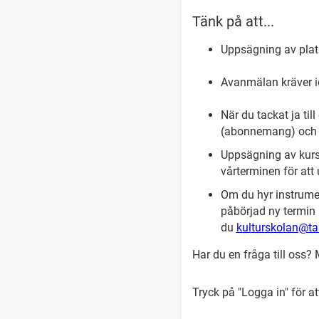
Tänk på att...
Uppsägning av plats
Avanmälan kräver i
När du tackat ja til
(abonnemang) och d
Uppsägning av kurs
vårterminen för att 
Om du hyr instrumen
påbörjad ny termin 
du
kulturskolan@ta
Har du en fråga till oss? M
Tryck på "Logga in" för a