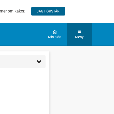
mer om kakor.
JAG FÖRSTÅR
ÅLLET
Min sida
Meny