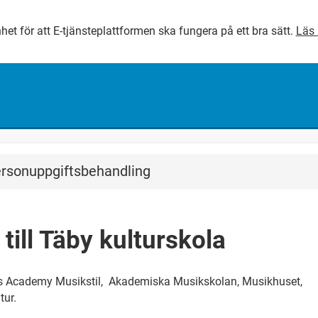
het för att E-tjänsteplattformen ska fungera på ett bra sätt.
Läs 
GÅ DIREKT TILL HUVUDINNEH
rsonuppgiftsbehandling
ill Täby kulturskola
s Academy Musikstil, Akademiska Musikskolan, Musikhuset,
tur.