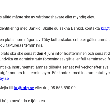
 alltid måste ske av vårdnadshavare eller myndig elev.
dentifiering med Bankid. Skulle du sakna Bankid, kontakta
kc@t
l en plats inom någon av Täby kulturskolas enheter gäller anmäla
u faktureras terminsvis.
plats ska ske senast
den 4 juni
inför höstterminen och senast
d
undvika en administrativ förseningsavgift eller full terminsavgift
t ska instrumentet lämnas tillbaka senast två veckor efter avslu
utgår annars full terminshyra. För kontakt med instrumentuthyr
by.se
ejla till
kc@taby.se
eller ring 08-555 590 00.
tt börja använda e-tjänsten.