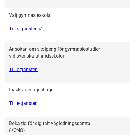
Välj gymnasieskola
Till e-tjänsten
Ansökan om skolpeng för gymnasiestudier
vid svenska utlandsskolor
Till e-tjänsten
Inackorderingstillägg
Till e-tjänsten
Boka tid för digitalt vägledningssamtal
(KCNO)